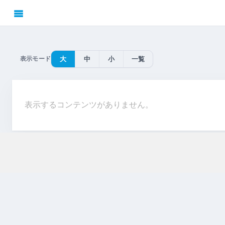
表示モード
大
中
小
一覧
表示するコンテンツがありません。