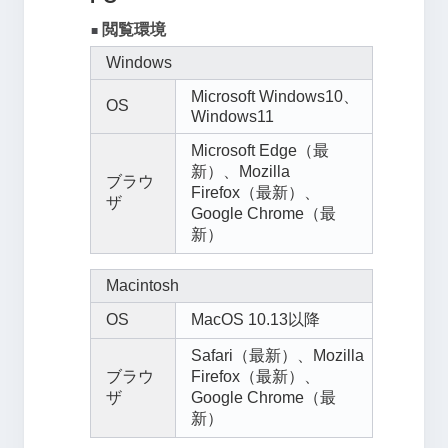
閲覧環境
■
Windows
Microsoft Windows10、
OS
Windows11
Microsoft Edge（最
新）、Mozilla
ブラウ
Firefox（最新）、
ザ
Google Chrome（最
新）
Macintosh
OS
MacOS 10.13以降
Safari（最新）、Mozilla
ブラウ
Firefox（最新）、
ザ
Google Chrome（最
新）